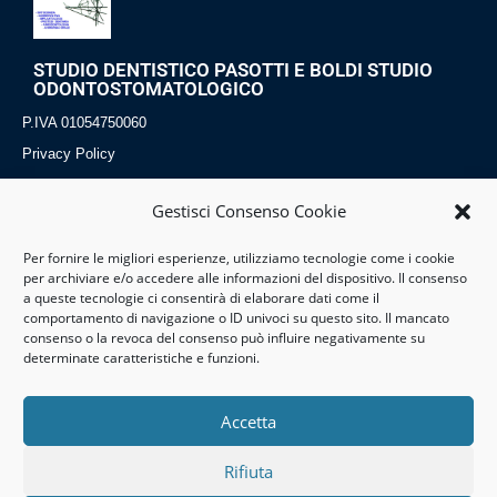
STUDIO DENTISTICO PASOTTI E BOLDI STUDIO
ODONTOSTOMATOLOGICO
P.IVA 01054750060
Privacy Policy
Cookies Policy
Gestisci Consenso Cookie
Per fornire le migliori esperienze, utilizziamo tecnologie come i cookie
Dove Siamo
Contatti
Servizi
per archiviare e/o accedere alle informazioni del dispositivo. Il consenso
a queste tecnologie ci consentirà di elaborare dati come il
P. Erbe 13
Tel:0131 861249
Implantologia
comportamento di navigazione o ID univoci su questo sito. Il mancato
consenso o la revoca del consenso può influire negativamente su
15057 Tortona (AL)
Mail:studiopb@tor.it
Odontostomatologia
determinate caratteristiche e funzioni.
Piemonte-Italia
Ortognatodonzia
Accetta
Rifiuta