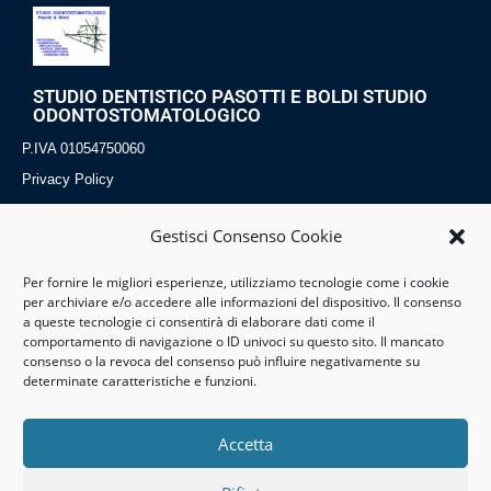
STUDIO DENTISTICO PASOTTI E BOLDI STUDIO
ODONTOSTOMATOLOGICO
P.IVA 01054750060
Privacy Policy
Cookies Policy
Gestisci Consenso Cookie
Per fornire le migliori esperienze, utilizziamo tecnologie come i cookie
Dove Siamo
Contatti
Servizi
per archiviare e/o accedere alle informazioni del dispositivo. Il consenso
a queste tecnologie ci consentirà di elaborare dati come il
P. Erbe 13
Tel:0131 861249
Implantologia
comportamento di navigazione o ID univoci su questo sito. Il mancato
consenso o la revoca del consenso può influire negativamente su
15057 Tortona (AL)
Mail:studiopb@tor.it
Odontostomatologia
determinate caratteristiche e funzioni.
Piemonte-Italia
Ortognatodonzia
Accetta