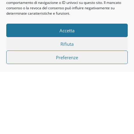
comportamento di navigazione o ID univoci su questo sito. Il mancato
consenso o la revoca del consenso può influire negativamente su
determinate caratteristiche e funzioni.
Accetta
Rifiuta
Preferenze
STUDIO DENTISTICO PASOTTI E BOLDI STUDIO
ODONTOSTOMATOLOGICO
P.IVA 01054750060
Privacy Policy
Cookies Policy