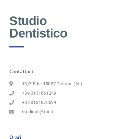
Studio
Dentistico
Contattaci
13,P. Erbe-15057 Tortona (AL)
+39 0131861249
+39 0131870599
studiopb@tor.it
Orari