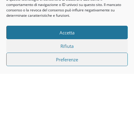
comportamento di navigazione o ID univoci su questo sito. Il mancato
consenso o la revoca del consenso può influire negativamente su
determinate caratteristiche e funzioni.
Accetta
Rifiuta
Preferenze
STUDIO DENTISTICO PASOTTI E BOLDI STUDIO
ODONTOSTOMATOLOGICO
P.IVA 01054750060
Privacy Policy
Cookies Policy