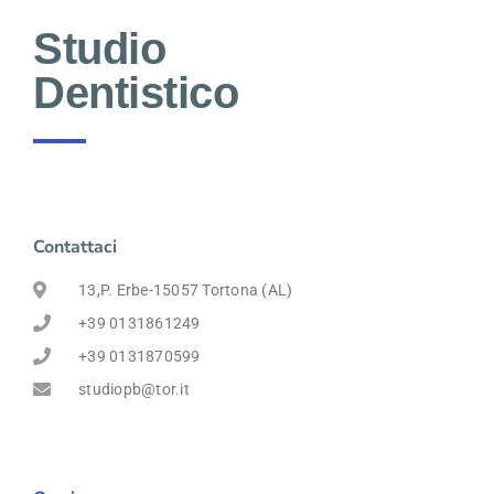
Studio
Dentistico
Contattaci
13,P. Erbe-15057 Tortona (AL)
+39 0131861249
+39 0131870599
studiopb@tor.it