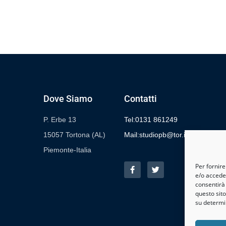
Dove Siamo
Contatti
P. Erbe 13
Tel:0131 861249
15057 Tortona (AL)
Mail:studiopb@tor.it
Piemonte-Italia
Per fornire
e/o acceder
consentirà
questo sit
su determin