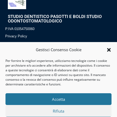
STUDIO DENTISTICO PASOTTI E BOLDI STUDIO
ODONTOSTOMATOLOGICO
P.IVA 01054750060
Privacy Policy
Cookies Policy
Gestisci Consenso Cookie
Per fornire le migliori esperienze, utilizziamo tecnologie come i cookie
Dove Siamo
Contatti
Servizi
per archiviare e/o accedere alle informazioni del dispositivo. Il consenso
a queste tecnologie ci consentirà di elaborare dati come il
P. Erbe 13
Tel:0131 861249
Implantologia
comportamento di navigazione o ID univoci su questo sito. Il mancato
consenso o la revoca del consenso può influire negativamente su
15057 Tortona (AL)
Mail:studiopb@tor.it
Odontostomatologia
determinate caratteristiche e funzioni.
Piemonte-Italia
Ortognatodonzia
Accetta
Rifiuta