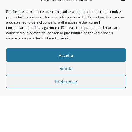
più
http://www.google.it/intl/it/policies/privacy/
Ricordati che puoi gestire le tue preferenze sui cookie anche
Per fornire le migliori esperienze, utilizziamo tecnologie come i cookie
per archiviare e/o accedere alle informazioni del dispositivo. Il consenso
attraverso il browser
a queste tecnologie ci consentirà di elaborare dati come il
Se non conosci il tipo e la versione di browser che stai utilizzando,
comportamento di navigazione o ID univoci su questo sito. Il mancato
consenso o la revoca del consenso può influire negativamente su
clicca su “Aiuto” nella finestra del browser in alto, da cui puoi accedere
determinate caratteristiche e funzioni.
a tutte le informazioni necessarie.
Se invece conosci il tuo browser clicca su quello che stai utilizzando
Accetta
per accedere alla pagina di gestione dei cookie.
Internet Explorer
Rifiuta
http://windows.microsoft.com/en-us/windows-vista/block-or-allow-
cookies
Preferenze
Google Chrome
https://support.google.com/accounts/answer/61416?hl=it
Mozilla Firefox
http://support.mozilla.org/en-
US/kb/Enabling%20and%20disabling%20cookies
Safari
http://www.apple.com/legal/privacy/