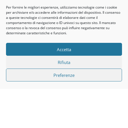
Per fornire le migliori esperienze, utilizziamo tecnologie come i cookie
Orari
per archiviare e/o accedere alle informazioni del dispositivo. Il consenso
a queste tecnologie ci consentirà di elaborare dati come il
La segreteria dello Studio Dentistico
comportamento di navigazione o ID univoci su questo sito. Il mancato
consenso o la revoca del consenso può influire negativamente su
Pasotti E Boldì è aperta dal lunedì al
determinate caratteristiche e funzioni.
venerdì dalle 09:00 alle 12:30 e dalle 15:00
alle 19:00.
Accetta
Rifiuta
Risponde al numero
Preferenze
0131861249
Chiama e fissa un appuntamento per le consulenze e le
visite specialistiche.